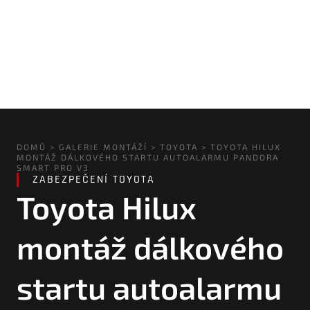
DOMŮ
>
GALERIE MONTÁŽÍ
>
TOYOTA
>
TOYOTA HILUX
MONTÁŽ DÁLKOVÉHO STARTU AUTOALARMU PANDORA
SMART PRO V3
ZABEZPEČENÍ
TOYOTA
Toyota Hilux
montáž dálkového
startu autoalarmu