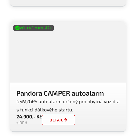
VČETNĚ MONTÁŽE
Pandora CAMPER autoalarm
GSM/GPS autoalarm určený pro obytná vozidla
s funkcí dálkového startu.
24.900,- Kč
DETAIL
s DPH