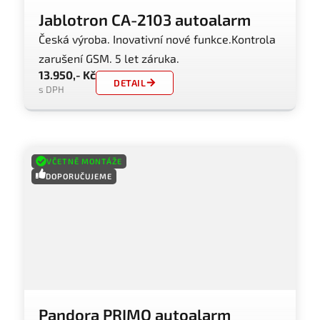
Jablotron CA-2103 autoalarm
Česká výroba. Inovativní nové funkce.Kontrola
zarušení GSM. 5 let záruka.
13.950,- Kč
DETAIL
s DPH
VČETNĚ MONTÁŽE
DOPORUČUJEME
Pandora PRIMO autoalarm