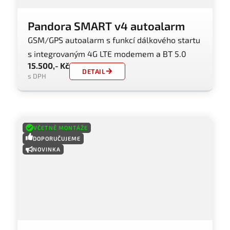
Pandora SMART v4 autoalarm
GSM/GPS autoalarm s funkcí dálkového startu
s integrovaným 4G LTE modemem a BT 5.0
15.500,- Kč
DETAIL
s DPH
VČETNĚ MONTÁŽE
DOPORUČUJEME
NOVINKA