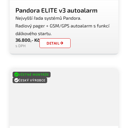
Pandora ELITE v3 autoalarm
Nejvyšší řada systémů Pandora.
Radiový pager + GSM/GPS autoalarm s funkcí
dálkového startu.
36.800,- Kč
DETAIL
s DPH
VČETNĚ MONTÁŽE
ČESKÝ VÝROBCE