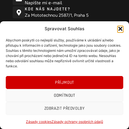
Napište mi e-mail
KDE NÁS NAJDETE?
Za Mototechnou 2587/1, Praha 5
Spravovat Souhlas
Naše
Abychom poskytli co nejlepší služby, používáme k ukládání a/nebo
služby
přístupu k informacím o zařízení, technologie jako jsou soubory cookies.
Souhlas s těmito technologiemi nám umožní zpracovávat údaje, jako je
Novinky
chování při procházení nebo jedinečná ID na tomto webu. Nesouhlas
nebo odvolání souhlasu může nepříznivě ovlivnit určité vlastnosti a
funkce.
NAVIGACE
O nás
Galerie
PŘÍJMOUT
montáží
ODMÍTNOUT
Kontakt
ZOBRAZIT PŘEDVOLBY
Zásady cookies
Zásady ochrany osobních údajů
MONTÁŽNÍ STŘEDISKA