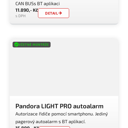
CAN BUSs BT aplikaci
11.890,- Kč
DETAIL
s DPH
VČETNĚ MONTÁŽE
Pandora LIGHT PRO autoalarm
Autorizace řidiče pomocí smartphonu. Jediný
pagerový autoalarm s BT aplikací.
15.800,- Kč