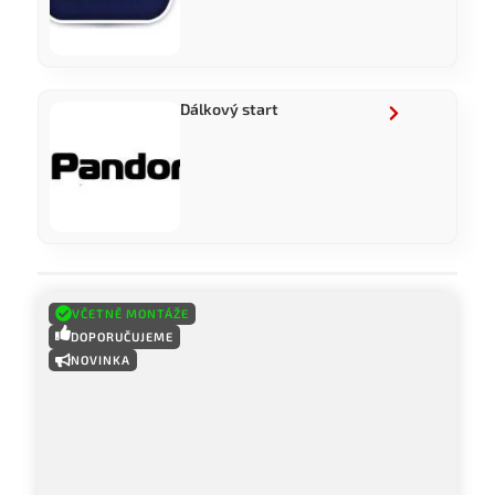
Dálkový start
VČETNĚ MONTÁŽE
DOPORUČUJEME
NOVINKA