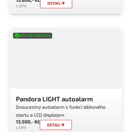
DETAIL
s DPH
VČETNĚ MONTÁŽE
Pandora LIGHT autoalarm
Dvoucestný autoalarm s funkcí dálkového
startu a LCD displejem
13.500,- Kč
DETAIL
s DPH