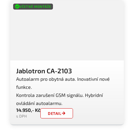
VČETNĚ MONTÁŽE
Jablotron CA-2103
Autoalarm pro obytná auta. Inovativní nové
funkce.
Kontrola zarušení GSM signálu. Hybridní
ovládání autoalarmu.
14.950,- Kč
DETAIL
s DPH