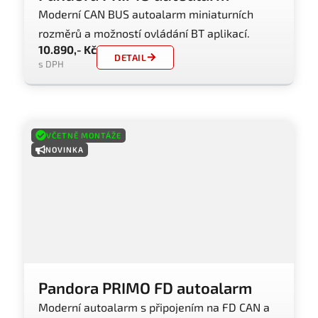
Moderní CAN BUS autoalarm miniaturních
rozměrů a možností ovládání BT aplikací.
10.890,- Kč
DETAIL
s DPH
VČETNĚ MONTÁŽE
NOVINKA
Pandora PRIMO FD autoalarm
Moderní autoalarm s připojením na FD CAN a