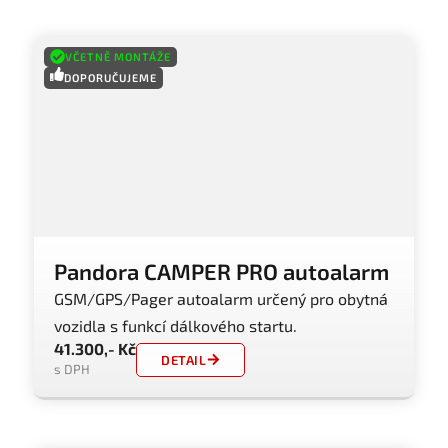
VČETNĚ MONTÁŽE
DOPORUČUJEME
Pandora CAMPER PRO autoalarm
GSM/GPS/Pager autoalarm určený pro obytná
vozidla s funkcí dálkového startu.
41.300,- Kč
DETAIL
s DPH