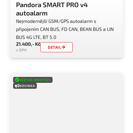
Pandora SMART PRO v4
autoalarm
Nejmodernější GSM/GPS autoalarm s
připojením CAN BUS, FD CAN, BEAN BUS a LIN
BUS 4G LTE, BT 5.0
21.400,- Kč
DETAIL
s DPH
VČETNĚ MONTÁŽE
NOVINKA