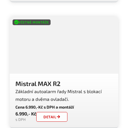
VČETNĚ MONTÁŽE
Mistral MAX R2
Základní autoalarm řady Mistral s blokací
motoru a dvěma ovladači.
Cena 6.990,-Kč s DPH a montáží
6.990,- Kč
DETAIL
s DPH