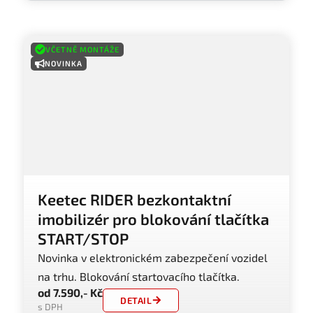
VČETNĚ MONTÁŽE
NOVINKA
Keetec RIDER bezkontaktní
imobilizér pro blokování tlačítka
START/STOP
Novinka v elektronickém zabezpečení vozidel
na trhu. Blokování startovacího tlačítka.
od 7.590,- Kč
DETAIL
s DPH