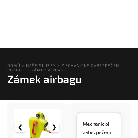
DOMŮ
>
NAŠE SLUŽBY
>
MECHANICKÉ ZABEZPEČENÍ
VOZIDEL
>
ZÁMEK AIRBAGU
Zámek airbagu
Mechanické
❮
❯
zabezpečení