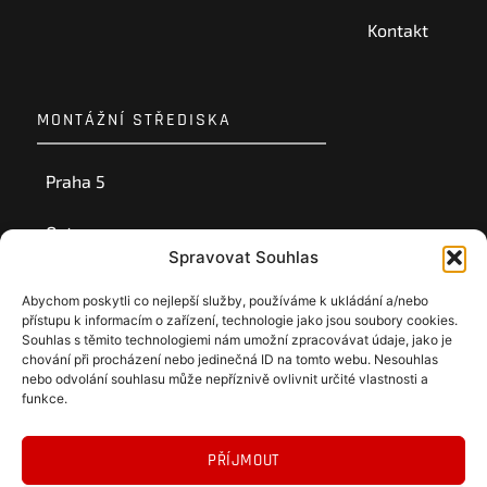
Kontakt
MONTÁŽNÍ STŘEDISKA
Praha 5
Ostrava
Spravovat Souhlas
Ústí nad Labem
Abychom poskytli co nejlepší služby, používáme k ukládání a/nebo
přístupu k informacím o zařízení, technologie jako jsou soubory cookies.
Souhlas s těmito technologiemi nám umožní zpracovávat údaje, jako je
chování při procházení nebo jedinečná ID na tomto webu. Nesouhlas
nebo odvolání souhlasu může nepříznivě ovlivnit určité vlastnosti a
funkce.
PŘÍJMOUT