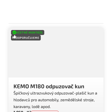
VČETNĚ MONTÁŽE
DOPORUČUJEME
KEMO M180 odpuzovač kun
Špičkový ultrazvukový odpuzovač-plašič kun a
hlodavců pro automobily, zemědělské stroje,
karavany, lodě apod.