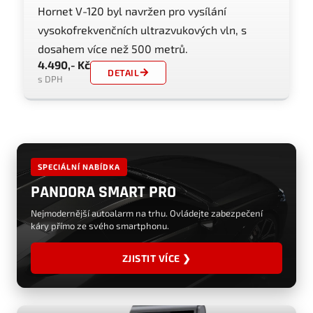
Hornet V-120 byl navržen pro vysílání
vysokofrekvenčních ultrazvukových vln, s
dosahem více než 500 metrů.
4.490,- Kč
DETAIL
s DPH
SPECIÁLNÍ NABÍDKA
PANDORA SMART PRO
Nejmodernější autoalarm na trhu. Ovládejte zabezpečení
káry přímo ze svého smartphonu.
ZJISTIT VÍCE ❯