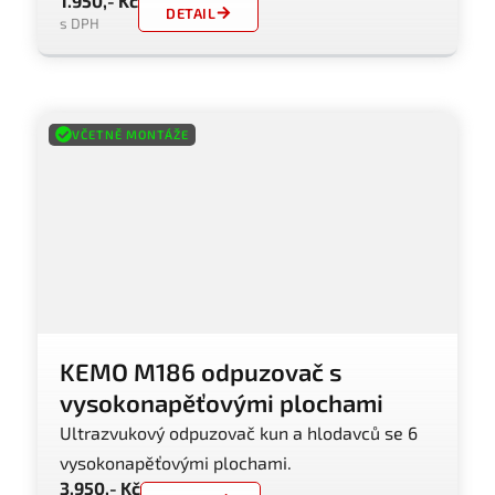
1.950,- Kč
DETAIL
s DPH
VČETNĚ MONTÁŽE
KEMO M186 odpuzovač s
vysokonapěťovými plochami
Ultrazvukový odpuzovač kun a hlodavců se 6
vysokonapěťovými plochami.
3.950,- Kč