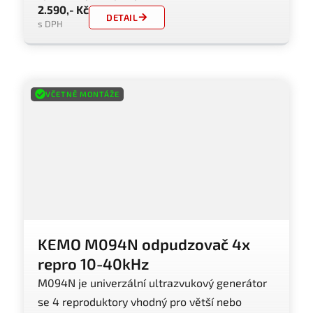
2.590,- Kč
DETAIL
s DPH
VČETNĚ MONTÁŽE
KEMO M094N odpudzovač 4x
repro 10-40kHz
M094N je univerzální ultrazvukový generátor
se 4 reproduktory vhodný pro větší nebo