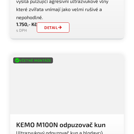
vysílá pulzující agresivní ultrazvukové vlny
které zvířata vnímají jako velmi rušivé a
nepohodlné.
1.750,- Kč
DETAIL
s DPH
VČETNĚ MONTÁŽE
KEMO M100N odpuzovač kun
Ultrazvukový odpuzovač kun a hlodavců.