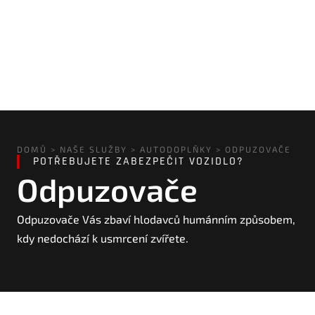
DOMŮ
>
NAŠE SLUŽBY
>
AUTODOPLŇKY
>
ODPUZOVAČE
POTŘEBUJETE ZABEZPEČIT VOZIDLO?
Odpuzovače
Odpuzovače Vás zbaví hlodavců humánním způsobem,
kdy nedochází k usmrcení zvířete.