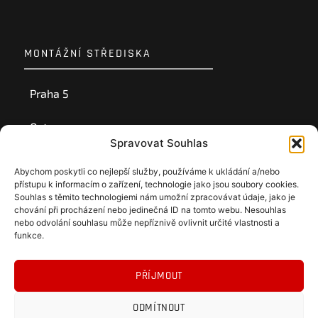
MONTÁŽNÍ STŘEDISKA
Praha 5
Ostrava
Spravovat Souhlas
Ústí nad Labem
Abychom poskytli co nejlepší služby, používáme k ukládání a/nebo
přístupu k informacím o zařízení, technologie jako jsou soubory cookies.
Souhlas s těmito technologiemi nám umožní zpracovávat údaje, jako je
chování při procházení nebo jedinečná ID na tomto webu. Nesouhlas
nebo odvolání souhlasu může nepříznivě ovlivnit určité vlastnosti a
funkce.
PŘÍJMOUT
ODMÍTNOUT
Obchodní podmínky
Ochrana osobních údajů