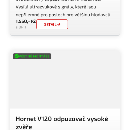
Vysílá ultrazvukové signály, které jsou
nepříjemné pro poslech pro většinu hlodavců.
1.550,- Kč
DETAIL
s DPH
VČETNĚ MONTÁŽE
Hornet V120 odpuzovač vysoké
zvěře