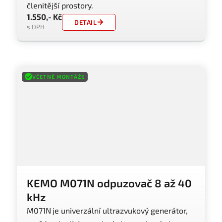
členitější prostory.
1.550,- Kč
DETAIL
s DPH
VČETNĚ MONTÁŽE
KEMO M071N odpuzovač 8 až 40
kHz
M071N
je univerzální ultrazvukový generátor,