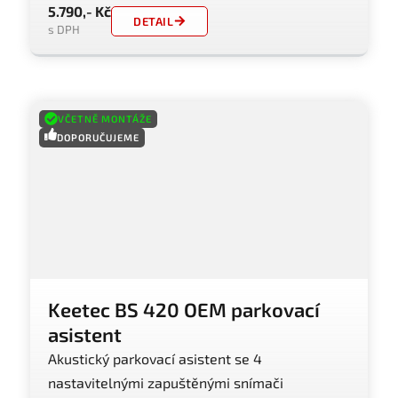
5.790,- Kč
DETAIL
s DPH
VČETNĚ MONTÁŽE
DOPORUČUJEME
Keetec BS 420 OEM parkovací
asistent
Akustický parkovací asistent se 4
nastavitelnými zapuštěnými snímači