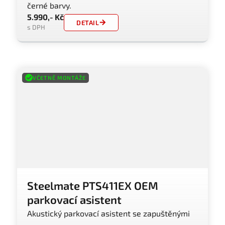
černé barvy.
5.990,- Kč
DETAIL
s DPH
VČETNĚ MONTÁŽE
Steelmate PTS411EX OEM
parkovací asistent
Akustický parkovací asistent se zapuštěnými