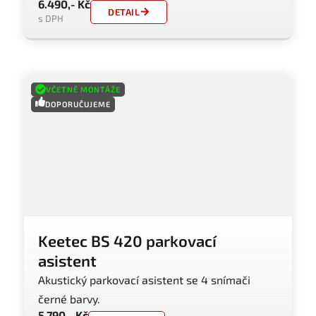
6.490,- Kč
DETAIL
s DPH
VČETNĚ MONTÁŽE
DOPORUČUJEME
Keetec BS 420 parkovací
asistent
Akustický parkovací asistent se 4 snímači
černé barvy.
5.790,- Kč