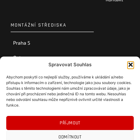
MONTÁŽNÍ STŘEDISKA
Praha 5
Ostrava
Spravovat Souhlas
Ústí nad Labem
Abychom poskytli co nejlepší služby, používáme k ukládání a/nebo
přístupu k informacím o zařízení, technologie jako jsou soubory cookies.
Souhlas s těmito technologiemi nám umožní zpracovávat údaje, jako je
chování při procházení nebo jedinečná ID na tomto webu. Nesouhlas
nebo odvolání souhlasu může nepříznivě ovlivnit určité vlastnosti a
funkce.
PŘÍJMOUT
ODMÍTNOUT
Obchodní podmínky
Ochrana osobních údajů