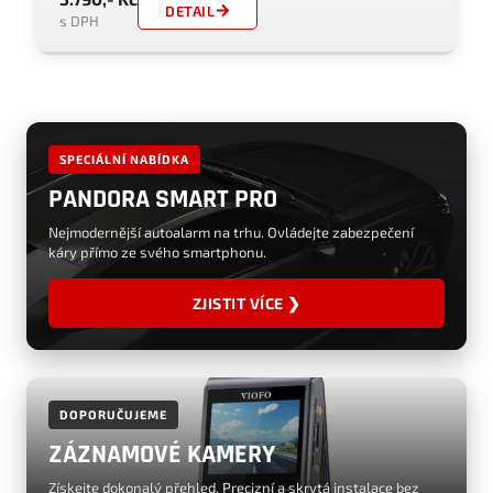
DETAIL
s DPH
SPECIÁLNÍ NABÍDKA
PANDORA SMART PRO
Nejmodernější autoalarm na trhu. Ovládejte zabezpečení
káry přímo ze svého smartphonu.
ZJISTIT VÍCE ❯
DOPORUČUJEME
ZÁZNAMOVÉ KAMERY
Získejte dokonalý přehled. Precizní a skrytá instalace bez