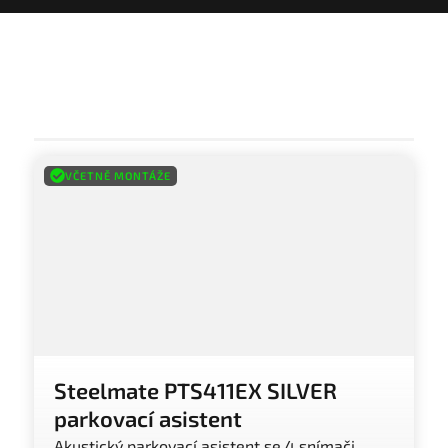
VČETNĚ MONTÁŽE
Steelmate PTS411EX SILVER
parkovací asistent
Akustický parkovací asistent se 4 snímači