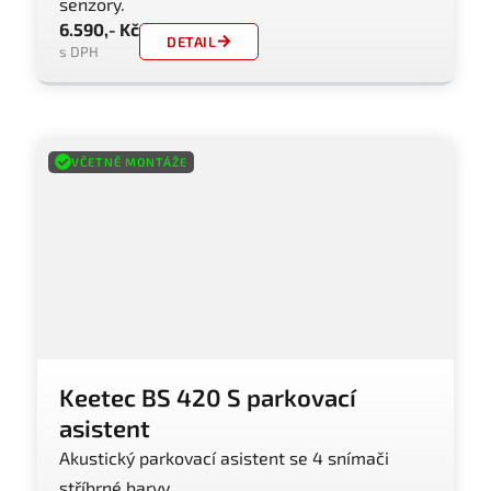
senzory.
6.590,- Kč
DETAIL
s DPH
VČETNĚ MONTÁŽE
Keetec BS 420 S parkovací
asistent
Akustický parkovací asistent se 4 snímači
stříbrné barvy.