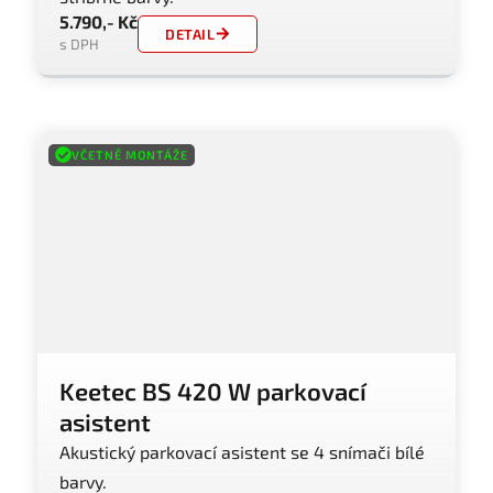
5.790,- Kč
DETAIL
s DPH
VČETNĚ MONTÁŽE
Keetec BS 420 W parkovací
asistent
Akustický parkovací asistent se 4 snímači bílé
barvy.