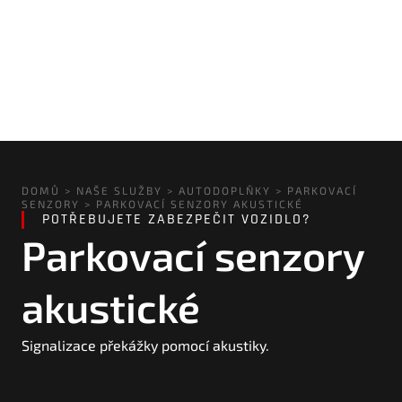
DOMŮ
>
NAŠE SLUŽBY
>
AUTODOPLŇKY
>
PARKOVACÍ
SENZORY
>
PARKOVACÍ SENZORY AKUSTICKÉ
POTŘEBUJETE ZABEZPEČIT VOZIDLO?
Parkovací senzory
akustické
Signalizace překážky pomocí akustiky.