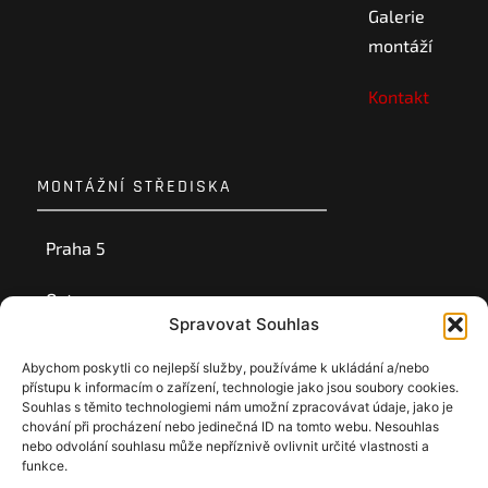
Galerie
montáží
Kontakt
MONTÁŽNÍ STŘEDISKA
Praha 5
Ostrava
Spravovat Souhlas
Ústí nad Labem
Abychom poskytli co nejlepší služby, používáme k ukládání a/nebo
přístupu k informacím o zařízení, technologie jako jsou soubory cookies.
Souhlas s těmito technologiemi nám umožní zpracovávat údaje, jako je
chování při procházení nebo jedinečná ID na tomto webu. Nesouhlas
nebo odvolání souhlasu může nepříznivě ovlivnit určité vlastnosti a
funkce.