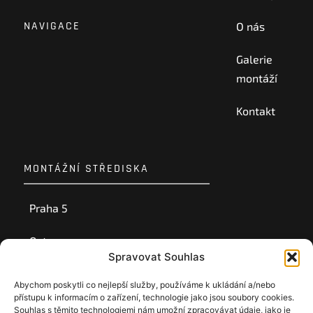
NAVIGACE
O nás
Galerie
montáží
Kontakt
MONTÁŽNÍ STŘEDISKA
Praha 5
Ostrava
Spravovat Souhlas
Ústí nad Labem
Abychom poskytli co nejlepší služby, používáme k ukládání a/nebo
přístupu k informacím o zařízení, technologie jako jsou soubory cookies.
Souhlas s těmito technologiemi nám umožní zpracovávat údaje, jako je