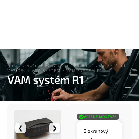
DOMŮ
>
NAŠE SLUŽBY
>
ELEKTRONICKÉ ZABEZPEČENÍ
VOZIDEL
>
VAM SYSTÉM
>
VAM SYSTÉM R1
VAM systém R1
VČETNĚ MONTÁŽE
❮
❯
6 okruhový