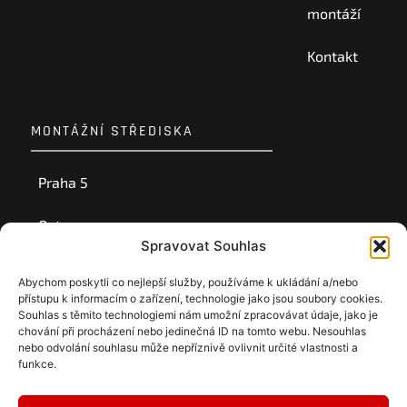
montáží
Kontakt
MONTÁŽNÍ STŘEDISKA
Praha 5
Ostrava
Spravovat Souhlas
Ústí nad Labem
Abychom poskytli co nejlepší služby, používáme k ukládání a/nebo
přístupu k informacím o zařízení, technologie jako jsou soubory cookies.
Souhlas s těmito technologiemi nám umožní zpracovávat údaje, jako je
chování při procházení nebo jedinečná ID na tomto webu. Nesouhlas
nebo odvolání souhlasu může nepříznivě ovlivnit určité vlastnosti a
funkce.