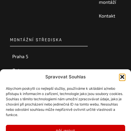
montáží
Kontakt
MONTÁŽNÍ STŘEDISKA
Praha 5
Ostrava
Spravovat Souhlas
Ústí nad Labem
Abychom poskytli co nejlepší služby, používáme k ukládání a/nebo
přístupu k informacím o zařízení, technologie jako jsou soubory cookies.
Souhlas s těmito technologiemi nám umožní zpracovávat údaje, jako je
chování při procházení nebo jedinečná ID na tomto webu. Nesouhlas
nebo odvolání souhlasu může nepříznivě ovlivnit určité vlastnosti a
funkce.