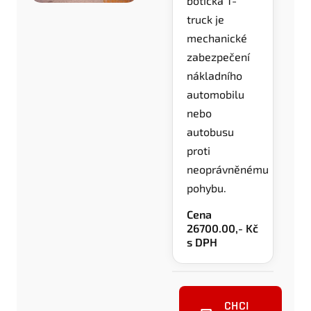
botička T-
truck je
mechanické
zabezpečení
nákladního
automobilu
nebo
autobusu
proti
neoprávněnému
pohybu.
Cena
26700.00,- Kč
s DPH
CHCI