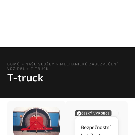
DOMŮ
>
NAŠE SLUŽBY
>
MECHANICKÉ ZABEZPEČENÍ
VOZIDEL
>
T-TRUCK
T-truck
ČESKÝ VÝROBCE
Bezpečnostní