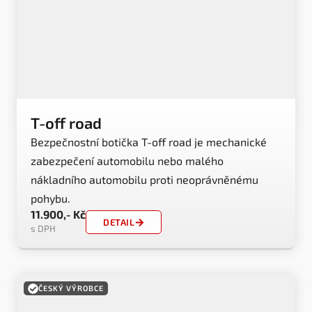
T-off road
Bezpečnostní botička T-off road je mechanické
zabezpečení automobilu nebo malého
nákladního automobilu proti neoprávněnému
pohybu.
11.900,- Kč
DETAIL
s DPH
ČESKÝ VÝROBCE