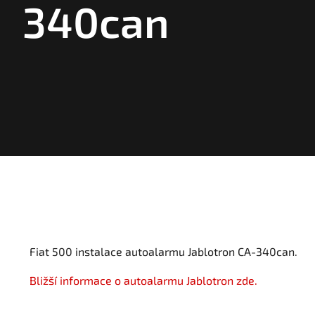
340can
Fiat 500 instalace autoalarmu Jablotron CA-340can.
Bližší informace o autoalarmu Jablotron zde.