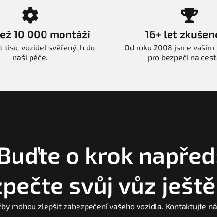
než 10 000 montáží
16+ let zkušen
t tisíc vozidel svěřených do
Od roku 2008 jsme vaším
naší péče.
pro bezpečí na cest
Buďte o krok napřed
pečte svůj vůz ještě
žby mohou zlepšit zabezpečení vašeho vozidla. Kontaktujte ná