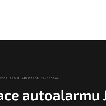
AUTOALARMU JABLOTRON CA-340CAN
lace autoalarmu 