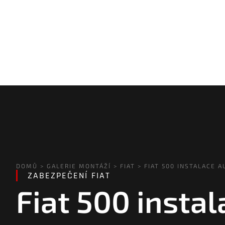
DOMŮ
>
GALERIE MONTÁŽÍ
>
FIAT
>
FIAT 500 INSTALACE 
ZABEZPEČENÍ
FIAT
Fiat 500 insta